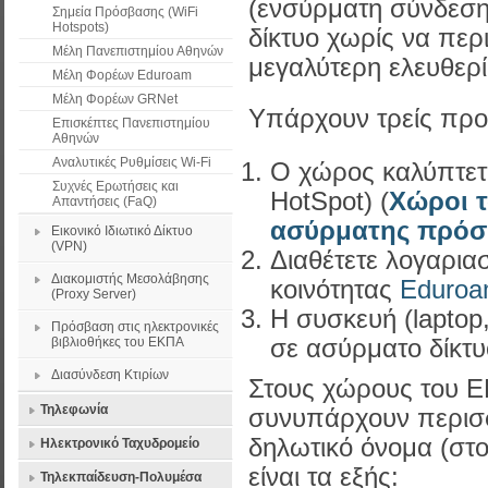
(ενσύρματη σύνδεση
Σημεία Πρόσβασης (WiFi
Hotspots)
δίκτυο χωρίς να περ
Μέλη Πανεπιστημίου Αθηνών
μεγαλύτερη ελευθερί
Μέλη Φορέων Eduroam
Μέλη Φορέων GRNet
Υπάρχουν τρείς προ
Επισκέπτες Πανεπιστημίου
Αθηνών
Αναλυτικές Ρυθμίσεις Wi-Fi
Ο χώρος καλύπτετ
Συχνές Ερωτήσεις και
HotSpot) (
Χώροι τ
Απαντήσεις (FaQ)
ασύρματης πρόσβ
Εικονικό Ιδιωτικό Δίκτυο
(VPN)
Διαθέτετε λογαρια
Διακομιστής Μεσολάβησης
κοινότητας
Eduro
(Proxy Server)
Η συσκευή (laptop,
Πρόσβαση στις ηλεκτρονικές
βιβλιοθήκες του ΕΚΠΑ
σε ασύρματο δίκτυ
Διασύνδεση Κτιρίων
Στους χώρους του Ε
Τηλεφωνία
συνυπάρχουν περισσ
δηλωτικό όνομα (στο
Ηλεκτρονικό Ταχυδρομείο
είναι τα εξής:
Τηλεκπαίδευση-Πολυμέσα