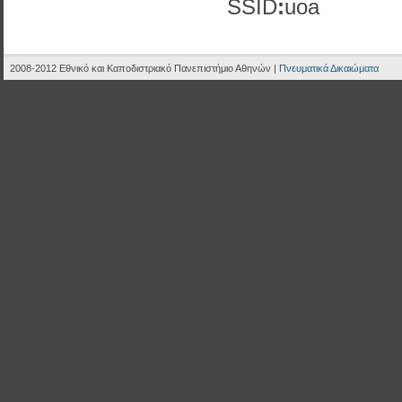
SSID
:
uoa
2008-2012 Εθνικό και Καποδιστριακό Πανεπιστήμιο Αθηνών |
Πνευματικά Δικαιώματα